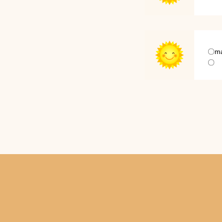
〇ma
〇