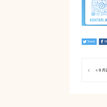
Tweet
S
○９月