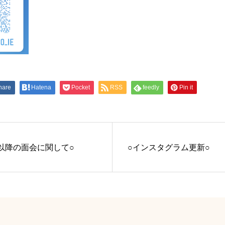
hare
Hatena
Pocket
RSS
feedly
Pin it
以降の面会に関して○
○インスタグラム更新○