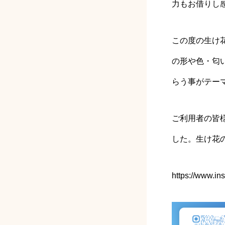
力もお借りし
この度の生け
の形や色・匂
らう事がテー
ご利用者の皆
した。生け花
https://www.in