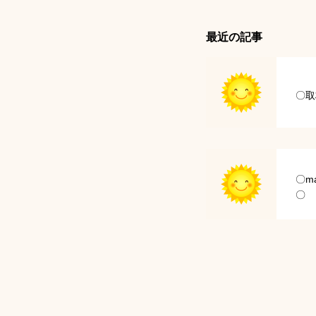
最近の記事
〇取
〇ma
〇