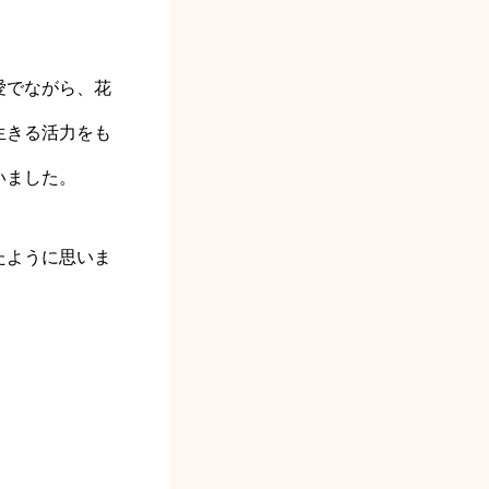
愛でながら、花
生きる活力をも
いました。
たように思いま
。