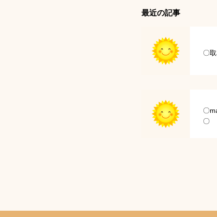
最近の記事
〇取
〇ma
〇