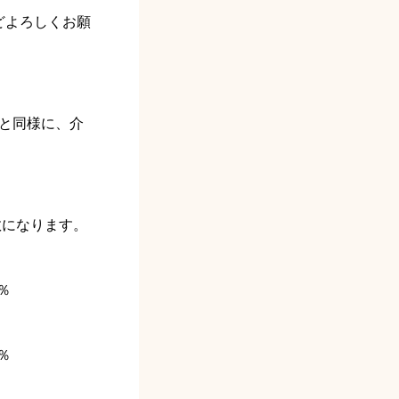
どよろしくお願
と同様に、介
。
数になります。
％
％