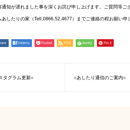
通知が遅れました事を深くお詫び申し上げます。ご質問等ご
したりの家（Tell₋0866₋52₋4677）までご連絡の程お願い
hare
Hatena
Pocket
RSS
feedly
Pin it
スタグラム更新○
○あしたり通信のご案内○